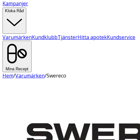
Kampanjer
Kloka Råd
Varumärken
Kundklubb
Tjänster
Hitta apotek
Kundservice
Mina Recept
Hem
/
Varumärken
/
Swereco