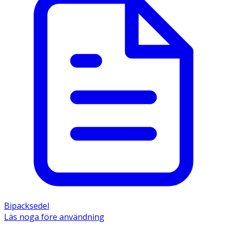
Bipacksedel
Läs noga före användning