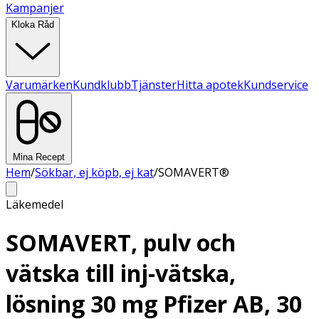
Kampanjer
Kloka Råd
Varumärken
Kundklubb
Tjänster
Hitta apotek
Kundservice
Mina Recept
Hem
/
Sökbar, ej köpb, ej kat
/
SOMAVERT®
Läkemedel
SOMAVERT, pulv och
vätska till inj-vätska,
lösning 30 mg Pfizer AB, 30