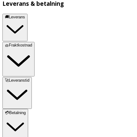
Leverans & betalning
🚚Leverans
🧺Fraktkostnad
🚀Leveranstid
💳Betalning