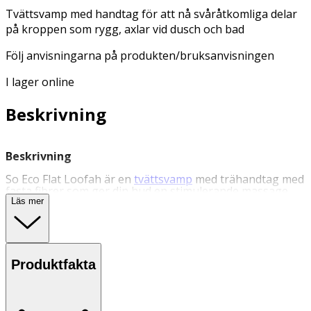
Tvättsvamp med handtag för att nå svåråtkomliga delar
på kroppen som rygg, axlar vid dusch och bad
Följ anvisningarna på produkten/bruksanvisningen
I lager online
Beskrivning
Beskrivning
So Eco Flat Loofah är en
tvättsvamp
med trähandtag med
fasta fibrer som ger din hud en stimulerande massage
och en djup porrengöring. Följ anvisningarna på
Läs mer
produkten/bruksanvisningen.
Användning
- Applicera duschkräm på loofah-svampen och använd i
Produktfakta
cirkulära rörelser på kroppen för att tvätta och exfoliera
huden i duschen. Med hjälp av trähandtaget kommer du
åt även på svåråtkomliga ställen.