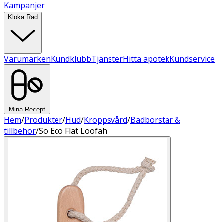
Kampanjer
Kloka Råd
Varumärken
Kundklubb
Tjänster
Hitta apotek
Kundservice
Mina Recept
Hem
/
Produkter
/
Hud
/
Kroppsvård
/
Badborstar &
tillbehör
/
So Eco Flat Loofah