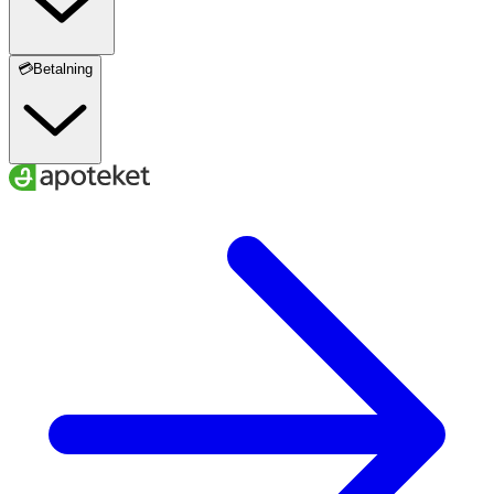
💳Betalning