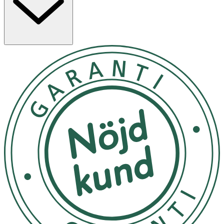
- Skölj bandet i varmt vatten och vrid ur det. Tvättas utan
skölj- eller blekmedel.