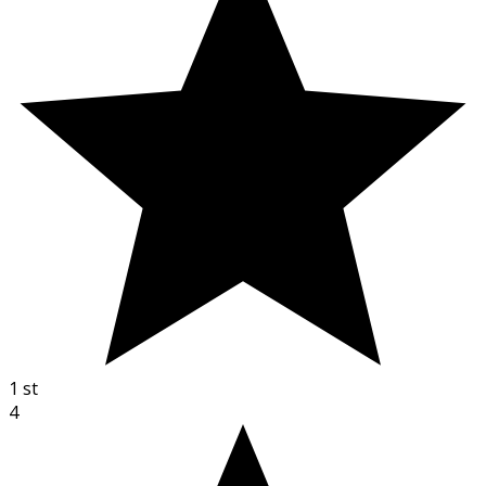
1
st
4