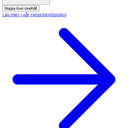
Energi
1326 kJ/318
Hoppa över innehåll
kcal
Läs mer i vår recensionspolicy
Fett
0,4 g
- varav mättat fett
0,3 g
Kolhydrater
72 g
- varav sockerarter
60 g
Fibrer
8 g
Protein
2,9 g
Salt
0,08 g