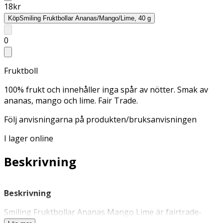
18
kr
Köp
Smiling Fruktbollar Ananas/Mango/Lime, 40 g
0
Fruktboll
100% frukt och innehåller inga spår av nötter. Smak av
ananas, mango och lime. Fair Trade.
Följ anvisningarna på produkten/bruksanvisningen
I lager online
Beskrivning
Beskrivning
Smiling Fruktbollar Ananas Mango Lime är fairtrade-