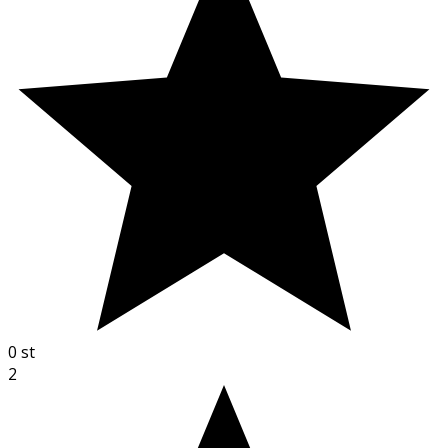
0
st
2