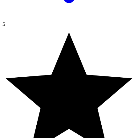
Innehåll
5
Fairtrade-märkt torkad mango (49%), Fairtrade-märkt
torkad ananas (47%), lime (4%),
sulfit
Producerad och förpackad i en fabrik som enbart
hanterar frukt och därmed fri från nötter och gluten.
Märkning: Fairtrade