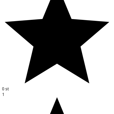
0
st
1