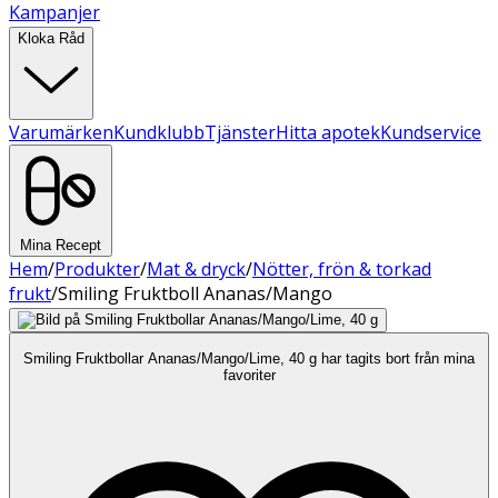
Kampanjer
Kloka Råd
Varumärken
Kundklubb
Tjänster
Hitta apotek
Kundservice
Mina Recept
Hem
/
Produkter
/
Mat & dryck
/
Nötter, frön & torkad
frukt
/
Smiling Fruktboll Ananas/Mango
Smiling Fruktbollar Ananas/Mango/Lime, 40 g har tagits bort från mina
favoriter