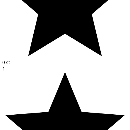
0
st
1