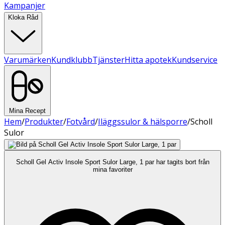
Kampanjer
Kloka Råd
Varumärken
Kundklubb
Tjänster
Hitta apotek
Kundservice
Mina Recept
Hem
/
Produkter
/
Fotvård
/
Iläggssulor & hälsporre
/
Scholl
Sulor
Scholl Gel Activ Insole Sport Sulor Large, 1 par har tagits bort från
mina favoriter