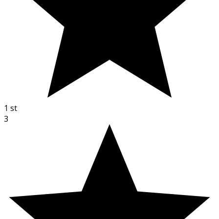
1
st
3