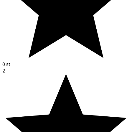
0
st
2