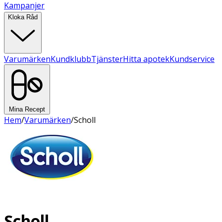
Kampanjer
Kloka Råd
Varumärken
Kundklubb
Tjänster
Hitta apotek
Kundservice
Mina Recept
Hem
/
Varumärken
/
Scholl
Scholl