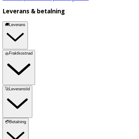
Leverans & betalning
🚚Leverans
🧺Fraktkostnad
🚀Leveranstid
💳Betalning