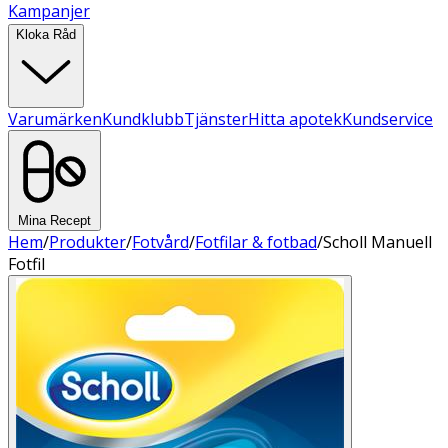
Kampanjer
Kloka Råd
Varumärken
Kundklubb
Tjänster
Hitta apotek
Kundservice
Mina Recept
Hem
/
Produkter
/
Fotvård
/
Fotfilar & fotbad
/
Scholl Manuell
Fotfil