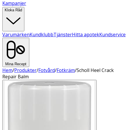
Kampanjer
Kloka Råd
Varumärken
Kundklubb
Tjänster
Hitta apotek
Kundservice
Mina Recept
Hem
/
Produkter
/
Fotvård
/
Fotkräm
/
Scholl Heel Crack
Repair Balm