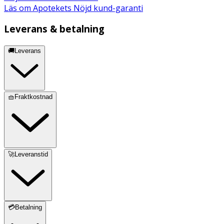
Tocopheryl Acetate
Läs om Apotekets Nöjd kund-garanti
Leverans & betalning
🚚Leverans
🧺Fraktkostnad
🚀Leveranstid
💳Betalning