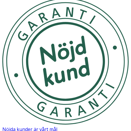
- Applicera generös mängd på hälarna, fötter och tår vid
behov.
- Applicera efter bad eller dusch för bästa resultat.
- När huden är återställd, fortsätt använda krämen för
att bevara hudens tillstånd.
Förvaring
Förvaras i rumstemperatur utom räckhåll för små barn.
Innehåll
Propylene Glycol, Aqua, Urea, Sodium Stearate, Glycerin,
Glyceryl Laurate, Cetyl Alcohol, Argilla, Phenoxyethanol,
Mentha Piperita Leaf Oil, Polyoxymethylene Urea,
Allantoin, Ethylhexylglycerin, Lavandula Angustifollia Oil,
Potassium Bitartrate, Titanium Dioxide, Limonene,
Quartz, Linalool, Butyrospermum Parkii (Shea) Butter,
Magnesium Sulfate, Theobroma Cacao Seed Butter,
Nöjda kunder är vårt mål