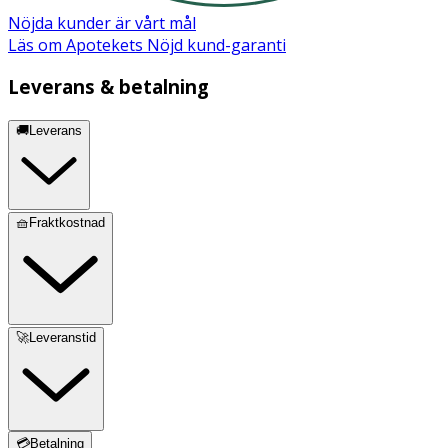
Nöjda kunder är vårt mål
Läs om Apotekets Nöjd kund-garanti
Leverans & betalning
🚚Leverans
🧺Fraktkostnad
🚀Leveranstid
💳Betalning