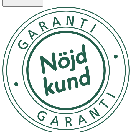
Persea gratissima oil Helianthus annuus seed oil Triticum
vulgare germ oil Daucus carota sativa root oil
Betacarotene Simmondsia chinensis seed oil Brassica
napus seed oil Rosmarinus officinalis leaf oil Tocopherol
Betasitosterol Squalene Rosa damascena flower oil
Glycine soja oil Parfum