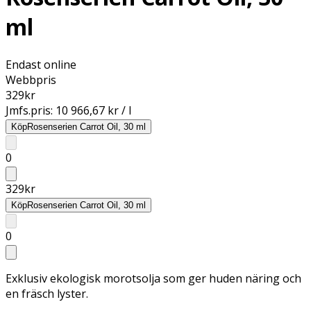
ml
Endast online
Webbpris
329
kr
Jmfs.pris:
10 966,67 kr / l
Köp
Rosenserien Carrot Oil, 30 ml
0
329
kr
Köp
Rosenserien Carrot Oil, 30 ml
0
Exklusiv ekologisk morotsolja som ger huden näring och
en fräsch lyster.