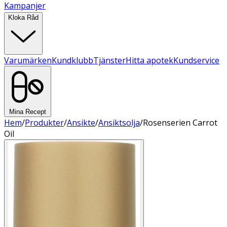
Kampanjer
Kloka Råd
Varumärken
Kundklubb
Tjänster
Hitta apotek
Kundservice
Mina Recept
Hem
/
Produkter
/
Ansikte
/
Ansiktsolja
/
Rosenserien Carrot
Oil