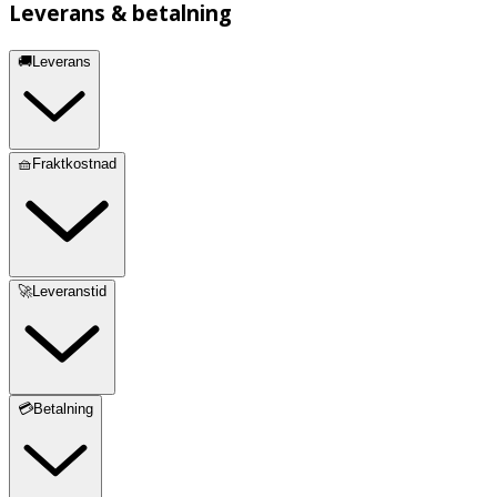
Leverans & betalning
🚚Leverans
🧺Fraktkostnad
🚀Leveranstid
💳Betalning