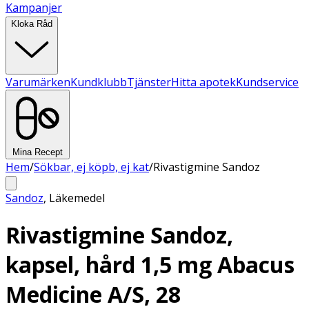
Kampanjer
Kloka Råd
Varumärken
Kundklubb
Tjänster
Hitta apotek
Kundservice
Mina Recept
Hem
/
Sökbar, ej köpb, ej kat
/
Rivastigmine Sandoz
Sandoz
,
Läkemedel
Rivastigmine Sandoz,
kapsel, hård 1,5 mg Abacus
Medicine A/S, 28