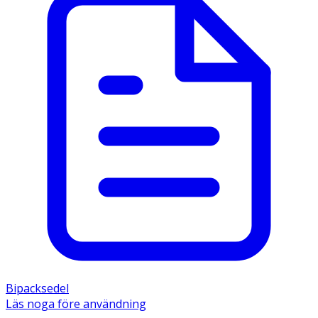
Bipacksedel
Läs noga före användning