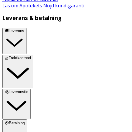
Läs om Apotekets Nöjd kund-garanti
Leverans & betalning
🚚Leverans
🧺Fraktkostnad
🚀Leveranstid
💳Betalning