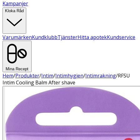
Kampanjer
Kloka Råd
Varumärken
Kundklubb
Tjänster
Hitta apotek
Kundservice
Mina Recept
Hem
/
Produkter
/
Intim
/
Intimhygien
/
Intimrakning
/
RFSU
Intim Cooling Balm After shave