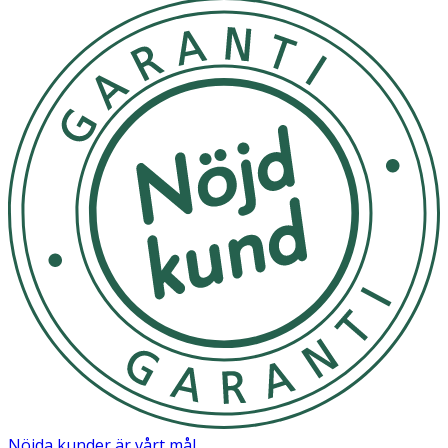
- För bästa resultat kan du använda Cooling balm
tillsammans med RFSU:s produkt Easy Shave gel - en
rakgel som dels mjukar upp huden och som samtidigt
gör att rakhyveln glider mycket bättre på huden. Detta
ger dig en närmre rakning och motverkar inåtväxande
hårstrån.
Inneh
å
ll
Aqua, Alcohol Denat., Propylene Glycol, PEG-40
Hydrogenated Castor Oil, Phenoxethanol, Acrylates/C10-
30 Acrylate Crosspolymer, Menthyl Lactate, Parfum,
Allantoin, Sodium Hydroxide, Disodium EDTA,
Ethylhexylglycerin, Maltodextrin, Limnanthes Alba Seed
Oil, Chamomilla Recutita Flower Extract.
Nöjda kunder är vårt mål