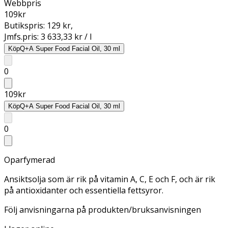
Webbpris
109
kr
Butikspris:
129 kr
,
Jmfs.pris:
3 633,33 kr / l
Köp
Q+A Super Food Facial Oil, 30 ml
0
109
kr
Köp
Q+A Super Food Facial Oil, 30 ml
0
Oparfymerad
Ansiktsolja som är rik på vitamin A, C, E och F, och är rik
på antioxidanter och essentiella fettsyror.
Följ anvisningarna på produkten/bruksanvisningen