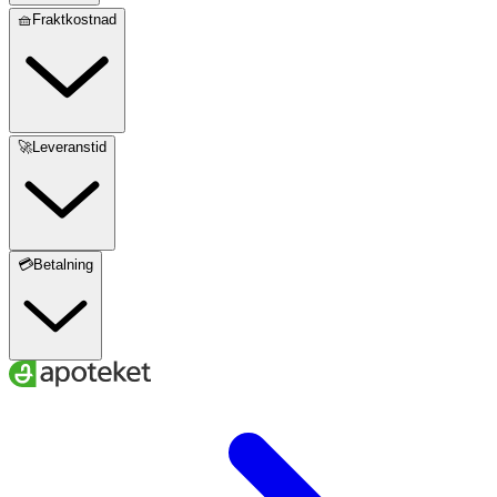
🧺Fraktkostnad
🚀Leveranstid
💳Betalning