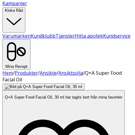
Kampanjer
Kloka Råd
Varumärken
Kundklubb
Tjänster
Hitta apotek
Kundservice
Mina Recept
Hem
/
Produkter
/
Ansikte
/
Ansiktsolja
/
Q+A Super Food
Facial Oil
Q+A Super Food Facial Oil, 30 ml har tagits bort från mina favoriter