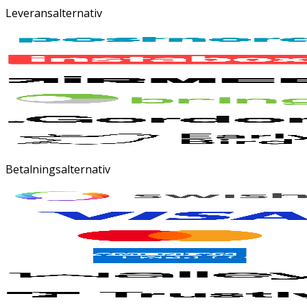
Leveransalternativ
Betalningsalternativ