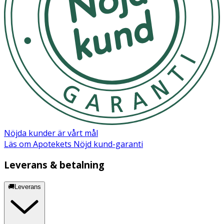
Macrocarpon (Cranberry) Seed Oil, Ricinus Communis
(Castor) Seed Oil, Helianthus Annuus (Sunflower) Seed
Oil, Malpighia Emarginata (Acerola) Fruit Extract, Paullinia
Cupana (Guarana) Fruit Extract, Myrciaria Dubia (Camu
Camu Berry) Fruit Extract, Hippophae Rhamnoides (Sea
Buckthorn) Fruit Extract.
Nöjda kunder är vårt mål
Läs om Apotekets Nöjd kund-garanti
Leverans & betalning
🚚Leverans