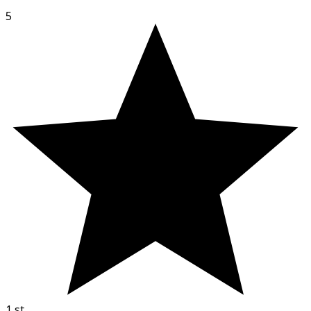
5
1
st