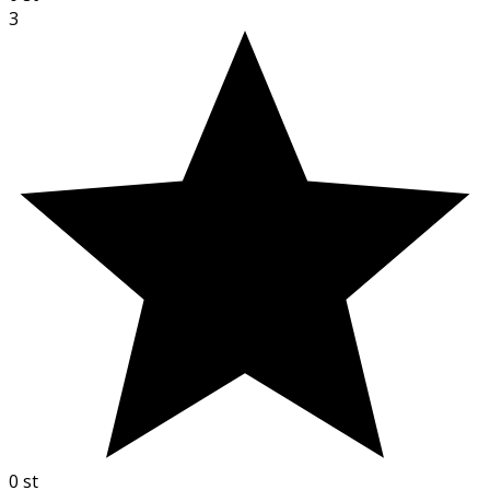
3
0
st