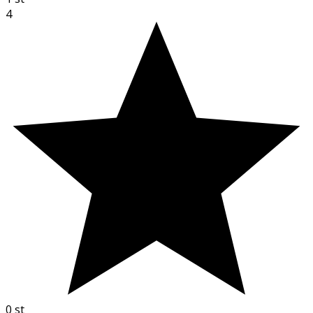
4
0
st