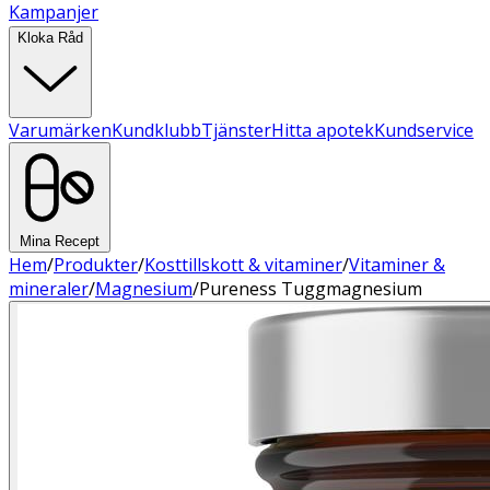
Kampanjer
Kloka Råd
Varumärken
Kundklubb
Tjänster
Hitta apotek
Kundservice
Mina Recept
Hem
/
Produkter
/
Kosttillskott & vitaminer
/
Vitaminer &
mineraler
/
Magnesium
/
Pureness Tuggmagnesium