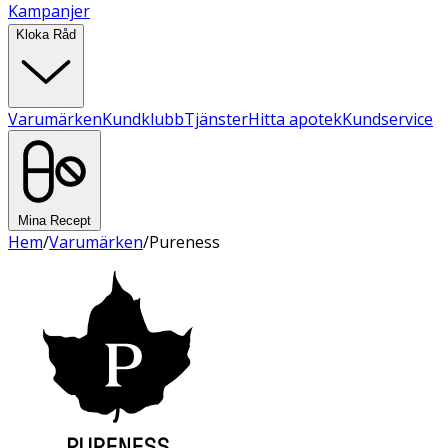
Kampanjer
Kloka Råd
Varumärken
Kundklubb
Tjänster
Hitta apotek
Kundservice
Mina Recept
Hem
/
Varumärken
/
Pureness