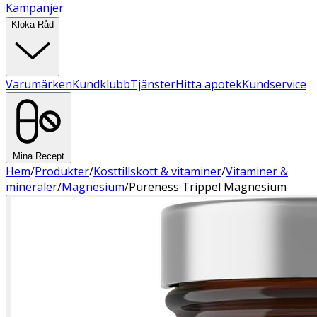
Kampanjer
Kloka Råd
Varumärken
Kundklubb
Tjänster
Hitta apotek
Kundservice
Mina Recept
Hem
/
Produkter
/
Kosttillskott & vitaminer
/
Vitaminer &
mineraler
/
Magnesium
/
Pureness Trippel Magnesium