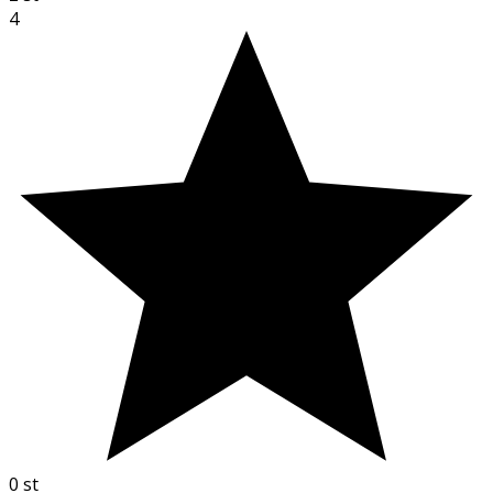
4
0
st