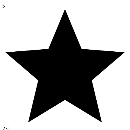
5
2
st