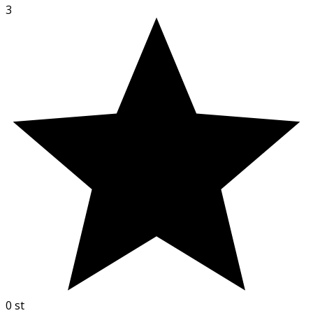
3
0
st