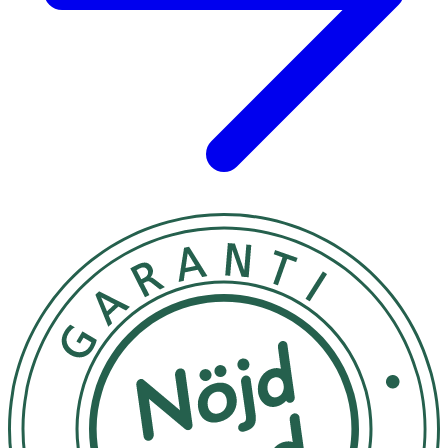
(hydroxipropylmetylcellulosa), biotin (D-biotin).