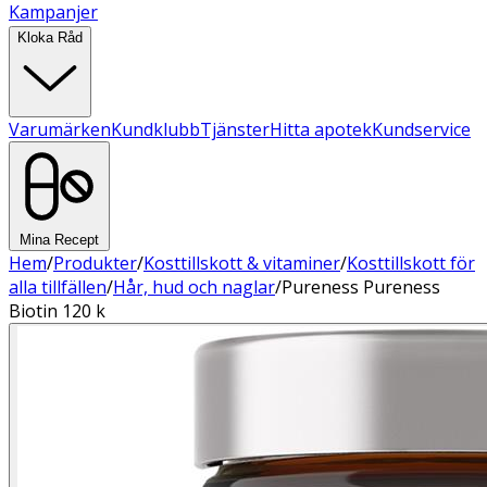
Kampanjer
Kloka Råd
Varumärken
Kundklubb
Tjänster
Hitta apotek
Kundservice
Mina Recept
Hem
/
Produkter
/
Kosttillskott & vitaminer
/
Kosttillskott för
alla tillfällen
/
Hår, hud och naglar
/
Pureness Pureness
Biotin 120 k