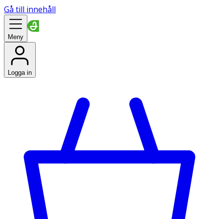
Gå till innehåll
Meny
Logga in