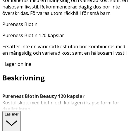
kombineras med en mångsidig och varierad kost samt en
hälsosam livsstil. Rekommenderad daglig dos bör inte
överskridas. Förvaras utom räckhåll för små barn.
Pureness Biotin
Pureness Biotin 120 kapslar
Ersätter inte en varierad kost utan bör kombineras med
en mångsidig och varierad kost samt en hälsosam livsstil.
I lager online
Beskrivning
Pureness Biotin Beauty 120 kapslar
Kosttillskott med biotin och kollagen i kapselform för
dagligt intag.
Läs mer
Pureness Biotin som kombinerar biotin (vitamin B7) med
kollagenpeptider. Biotin är ett vattenlösligt vitamin som