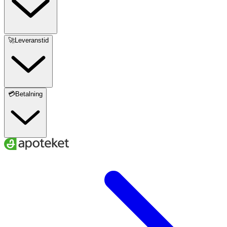
🚀Leveranstid
💳Betalning