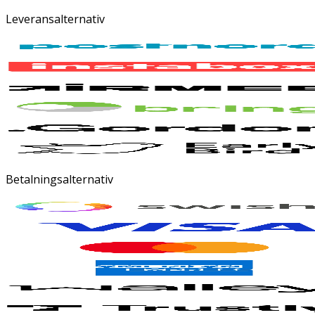
Leveransalternativ
Betalningsalternativ