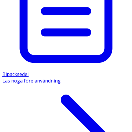
timmar). 
- Utan läkares ordination bör Pronaxen användas högst 
5 dagar i följd vid smärta och 3 dagar i följd vid feber. 
Kontakta läkare om symtomen försämras eller inte 
förbättras. 
- Svälj tabletten tillsammans med vätska. Tabletten kan 
delas i två lika stora doser. 
- Rådfråga läkare innan du använder detta läkemedel om 
du är gravid och ammar. 
Innehåll 
Den aktiva substansen är naproxen. 1 tablett innehåller 
Bipacksedel
250 mg. Övriga innehållsämnen är laktosmonohydrat, 
Läs noga före användning
majsstärkelse, gelatin, talk, magnesiumstearat, 
natriumstärkelseglykolat. 