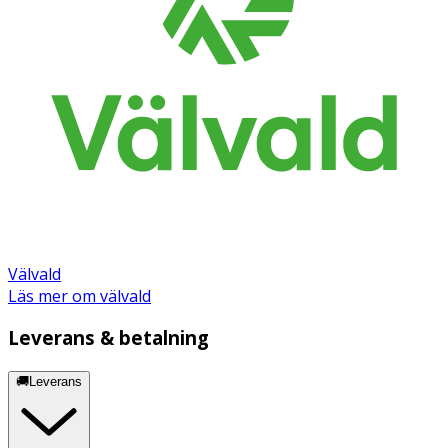
Välvald
Läs mer om välvald
Leverans & betalning
🚚Leverans