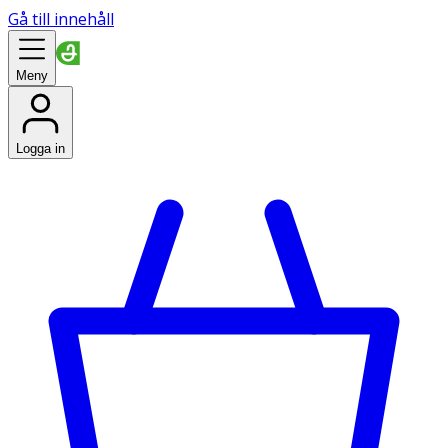
Gå till innehåll
Meny
Logga in