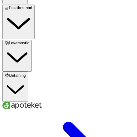
🧺Fraktkostnad
🚀Leveranstid
💳Betalning