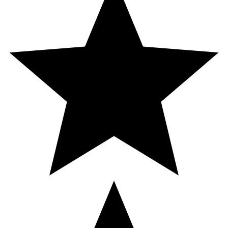
Pantotensyra
14 mg
28 mg
233/4
* Dagligt referensintag. ** DRI ej fastställd
Innehåll
Vetegroddsolja, hirsextrakt, Geleringsmedel (gelatin, från
nötkreatur, halal), Fuktighetsbevarande medel (glycerol),
Förtjockningsmedel (gult bivax), pantotensyra,
Emulgeringsmedel (
soja
lecitin), biotin, cystin,
Stabiliseringsmedel (magnesiumoxid), Arom
(vanillinarom, acetanisol), Färgämnen (järnoxider).