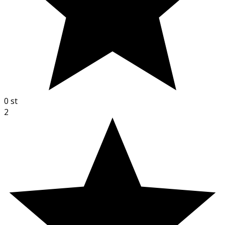
0
st
2