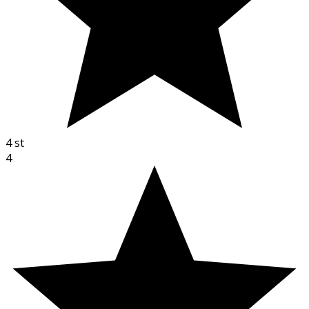
4
st
4