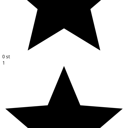
0
st
1