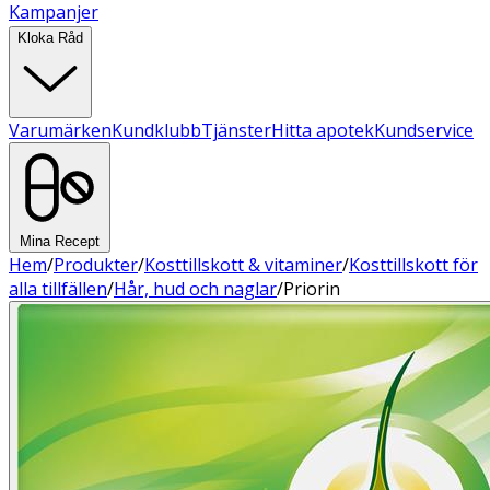
Kampanjer
Kloka Råd
Varumärken
Kundklubb
Tjänster
Hitta apotek
Kundservice
Mina Recept
Hem
/
Produkter
/
Kosttillskott & vitaminer
/
Kosttillskott för
alla tillfällen
/
Hår, hud och naglar
/
Priorin