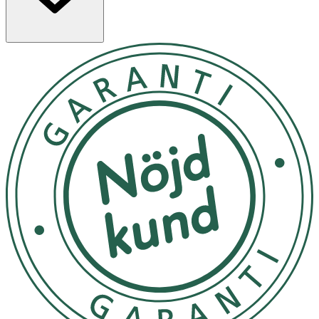
Näringsämnenas bidrag
·
ALA (alfa-linolensyra)
bidrar till att bibehålla
normala kolesterolnivåer i blodet (gynnsam effekt vid
2 g ALA/dag)
·
EPA och DHA
bidrar till hjärtats normala funktion
(gynnsam effekt vid 250 mg EPA + DHA/dag)
·
Vitamin E
bidrar till att skydda cellerna mot oxidativ
stress
Användning & Dosering
Rekommenderad daglig dos:
· Vuxna: 2 kapslar per dag. Sväljes hela med vätska,
gärna i samband med måltid.
Observera:
· Rekommenderad daglig dos bör inte överskridas.