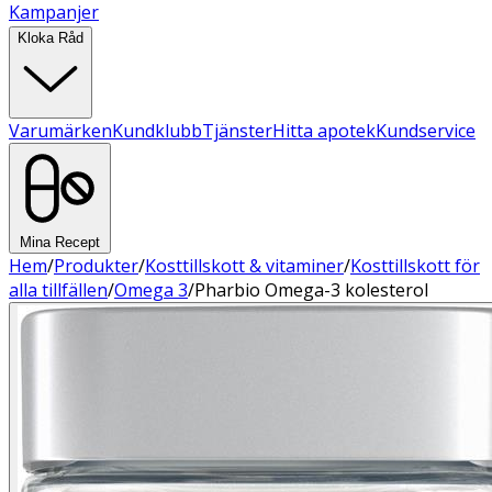
Kampanjer
Kloka Råd
Varumärken
Kundklubb
Tjänster
Hitta apotek
Kundservice
Mina Recept
Hem
/
Produkter
/
Kosttillskott & vitaminer
/
Kosttillskott för
alla tillfällen
/
Omega 3
/
Pharbio Omega-3 kolesterol