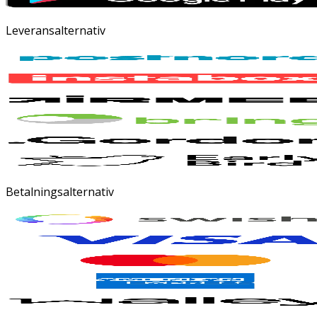
Leveransalternativ
Betalningsalternativ