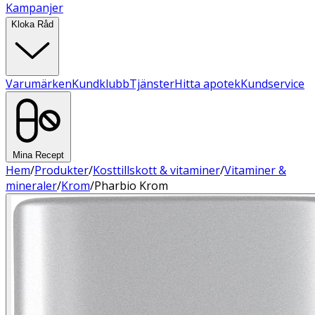
Kampanjer
Kloka Råd
Varumärken
Kundklubb
Tjänster
Hitta apotek
Kundservice
Mina Recept
Hem
/
Produkter
/
Kosttillskott & vitaminer
/
Vitaminer &
mineraler
/
Krom
/
Pharbio Krom