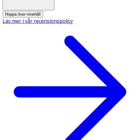
Krom
100 μg
250
Hoppa över innehåll
Läs mer i vår recensionspolicy
* Dagligt referensintag. ** DRI ej fastställd
Innehåll
Fyllnadsmedel (mikrokristallin cellulosa),
ytbehandlingsmedel (magnesiumsalter av fettsyror),
krom (krompikolinat).