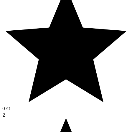
0
st
2