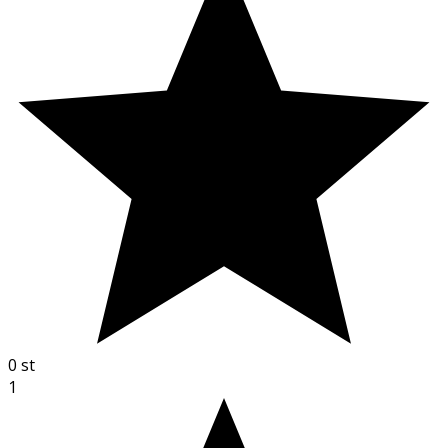
0
st
1