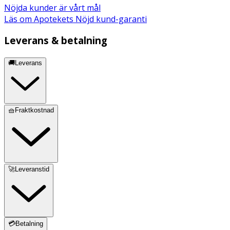
Nöjda kunder är vårt mål
Läs om Apotekets Nöjd kund-garanti
Leverans & betalning
🚚Leverans
🧺Fraktkostnad
🚀Leveranstid
💳Betalning