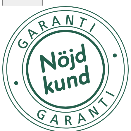
Pharbio Järn + vitamin C tuggtablett med god
apelsinsmak.
Kosttillskott ersätter inte en varierad kost utan bör
kombineras med en mångsidig och balanserad kost samt
en hälsosam livsstil.
Användning & Dosering
- Rekommenderad dos för vuxna: 1 tablett dagligen.
- Rekommenderad daglig dos bör ej överskridas.
- Överdriven konsumtion kan ha laxerande effekt
Förvaras oåtkomligt för barn. Förvara torrt i
rumstemperatur och ej i direkt solljus.
INNEHÅLLSDEKLARATION
1 tabeltt
%DRI*
Vitamin C
12 mg
15