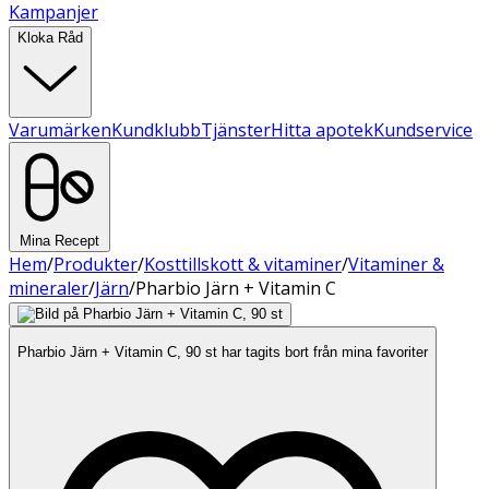
Kampanjer
Kloka Råd
Varumärken
Kundklubb
Tjänster
Hitta apotek
Kundservice
Mina Recept
Hem
/
Produkter
/
Kosttillskott & vitaminer
/
Vitaminer &
mineraler
/
Järn
/
Pharbio Järn + Vitamin C
Pharbio Järn + Vitamin C, 90 st har tagits bort från mina favoriter