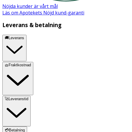
Nöjda kunder är vårt mål
Järn
14 mg
100
Läs om Apotekets Nöjd kund-garanti
Leverans & betalning
* Dagligt referensintag. ** DRI ej fastställd
🚚Leverans
Innehåll
Sötningsmedel (sorbitol, xylitol, sukralos, taumatin), järn
(järnfumarat), ytbehandlingsmedel (magnesiumsalter av
🧺Fraktkostnad
fettsyror), vitamin C (natrium-L-askorbat, L-
askorbinsyra), arom.
🚀Leveranstid
💳Betalning