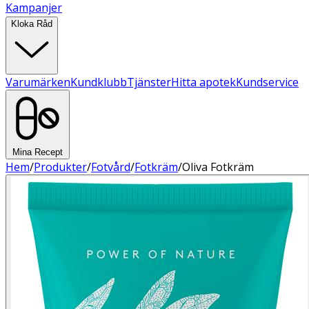
Kampanjer
Kloka Råd
Varumärken
Kundklubb
Tjänster
Hitta apotek
Kundservice
Mina Recept
Hem
/
Produkter
/
Fotvård
/
Fotkräm
/
Oliva Fotkräm