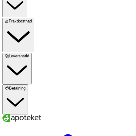
🧺Fraktkostnad
🚀Leveranstid
💳Betalning