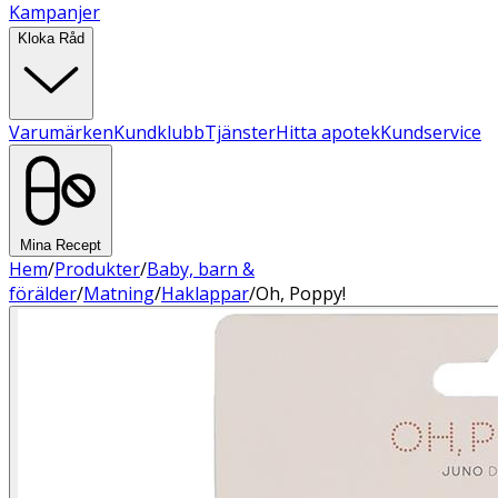
Kampanjer
Kloka Råd
Varumärken
Kundklubb
Tjänster
Hitta apotek
Kundservice
Mina Recept
Hem
/
Produkter
/
Baby, barn &
förälder
/
Matning
/
Haklappar
/
Oh, Poppy!