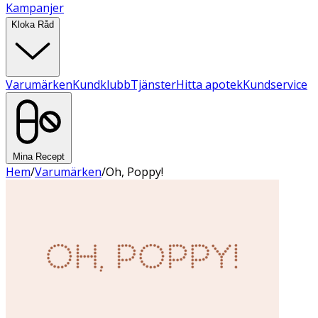
Kampanjer
Kloka Råd
Varumärken
Kundklubb
Tjänster
Hitta apotek
Kundservice
Mina Recept
Hem
/
Varumärken
/
Oh, Poppy!