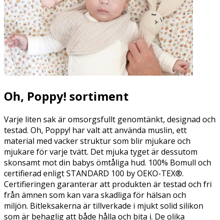
Oh, Poppy! sortiment
Varje liten sak är
omsorgsfullt genomtänkt, designad och
testad.
Oh, Poppy! har valt att använda
muslin
, ett
material med vacker struktur som blir mjukare och
mjukare för varje tvätt. Det mjuka tyget är dessutom
skonsamt mot din babys ömtåliga hud.
100% Bomull och
certifierad enligt STANDARD 100 by
OEKO-TEX®.
Certifieringen garanterar att produkten är testad och fri
från ämnen som kan vara skadliga för hälsan och
miljön.
Bitleksakerna är tillverkade i mjukt
solid silikon
som är behaglig att både hålla och bita i. De olika