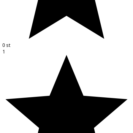
0
st
1