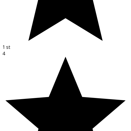
1
st
4