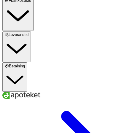
🧺Fraktkostnad
🚀Leveranstid
💳Betalning