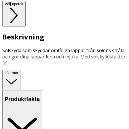
Välj apotek
Beskrivning
Solskydd som skyddar ömtåliga läppar från solens strålar
och gör dina läppar lena och mjuka. Med solskyddsfaktor
30+.
Läs mer
Användning
• Applicera rikligt på läpparna innan du vistas i solen.
Ingredienser: Caprylic/Capric Triglyceride, Cera Alba,
Produktfakta
Ricinus Communis Seed Oil, Ethylhexyl
Methoxycinnamate, Bis-diglyceryl Polyacyladipate-2,
Butyl Methoxydibenzoylmethane, Butyrospermum Parkii
Butter, Glyceryl Behenate, Octocrylene, Butyloctyl
Salicylate, Copernicia Cerifera Cera, Olus Oil, Dimethyl