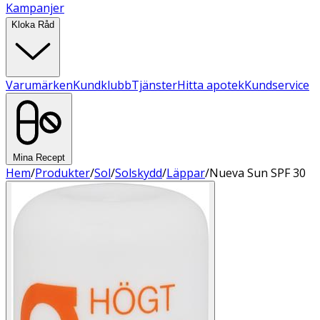
Kampanjer
Kloka Råd
Varumärken
Kundklubb
Tjänster
Hitta apotek
Kundservice
Mina Recept
Hem
/
Produkter
/
Sol
/
Solskydd
/
Läppar
/
Nueva Sun SPF 30