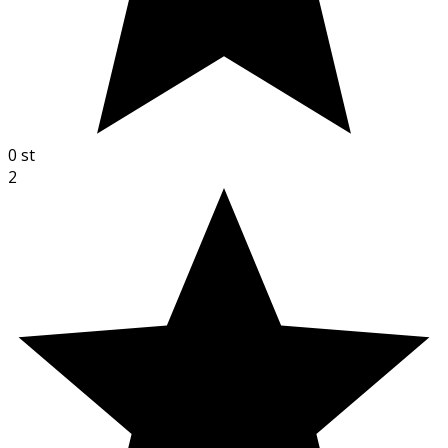
0
st
2