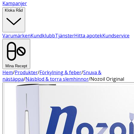
Kampanjer
Kloka Råd
Varumärken
Kundklubb
Tjänster
Hitta apotek
Kundservice
Mina Recept
Hem
/
Produkter
/
Förkylning & feber
/
Snuva &
nästäppa
/
Näsblod & torra slemhinnor
/
Nozoil Original