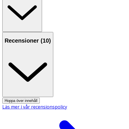
Recensioner (
10
)
Hoppa över innehåll
Läs mer i vår recensionspolicy