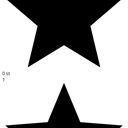
0
st
1