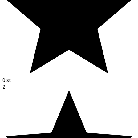
0
st
2