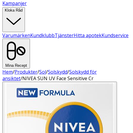
Kampanjer
Kloka Råd
Varumärken
Kundklubb
Tjänster
Hitta apotek
Kundservice
Mina Recept
Hem
/
Produkter
/
Sol
/
Solskydd
/
Solskydd för
ansiktet
/
NIVEA SUN UV Face Sensitive Cr