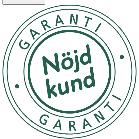
skydd för känslig hud, med intensiv återfuktning och
lugnande egenskaper. Berikad med vår mest kraftfulla
naturliga antioxidant, hjälper den till att motverka fria
radikaler orsakade av UV-stress med upp till 87% (in-
vitro). Formulan är lätt, icke-fet och lämna
1. Applicera en generös mängd före solexponering 2. Låt
torka helt och undvik direkt kontakt med textilier och
hårda ytor för att undvika fläckar 3. Återapplicera ofta,
speciellt efter badning, svettning och handdukstorkning
4. Vistas inte för länge i solen, även om du applicerat
solskydd För liten mängd reducerar skyddsnivån
betydligt. Vistas inte för länge i solen även vid
användning av solskydd. Överexponering av solen utgör
en allvarlig hälsorisk. Skydda spädbarn och små barn
från direkt solljus. Används skyddande kläder och
tillräckligt med solskyddsmedel för oskyddade områden.
Kan förvaras i rumstemperatur