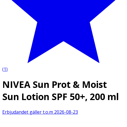
(
1
)
NIVEA Sun Prot & Moist
Sun Lotion SPF 50+, 200 ml
Erbjudandet gäller t.o.m
2026-08-23