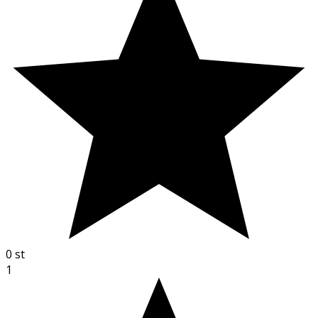
0
st
1