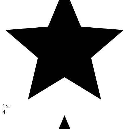
1
st
4