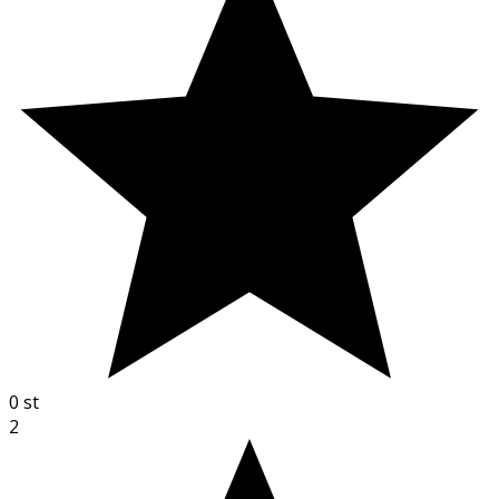
0
st
2