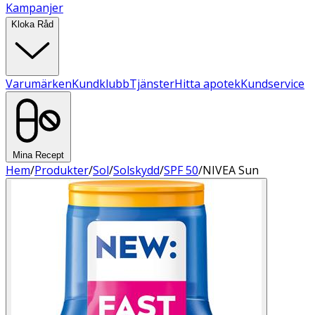
Kampanjer
Kloka Råd
Varumärken
Kundklubb
Tjänster
Hitta apotek
Kundservice
Mina Recept
Hem
/
Produkter
/
Sol
/
Solskydd
/
SPF 50
/
NIVEA Sun