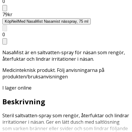
0
79
kr
Köp
NeilMed NasaMist Nasamist nässpray, 75 ml
0
NasaMist är en saltvatten-spray för näsan som rengör,
återfuktar och lindrar irritationer i näsan.
Medicinteknisk produkt. Följ anvisningarna på
produkten/bruksanvisningen
I lager online
Beskrivning
Steril saltvatten-spray som rengör, återfuktar och lindrar
irritationer i näsan. Ger en lätt dusch med saltlösning
som varken bränner eller svider och som lindrar följande