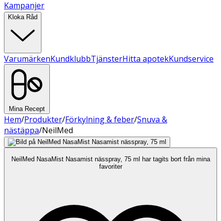
Kampanjer
Kloka Råd
Varumärken
Kundklubb
Tjänster
Hitta apotek
Kundservice
Mina Recept
Hem
/
Produkter
/
Förkylning & feber
/
Snuva &
nästäppa
/
NeilMed
NeilMed NasaMist Nasamist nässpray, 75 ml har tagits bort från mina
favoriter