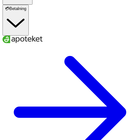
💳Betalning