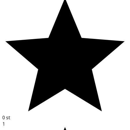
0
st
1