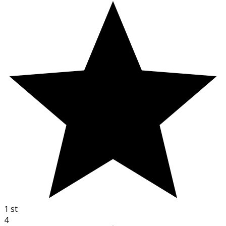
1
st
4