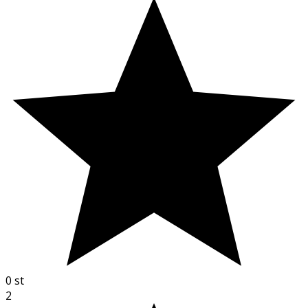
0
st
2