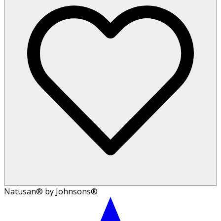
Natusan® by Johnsons®