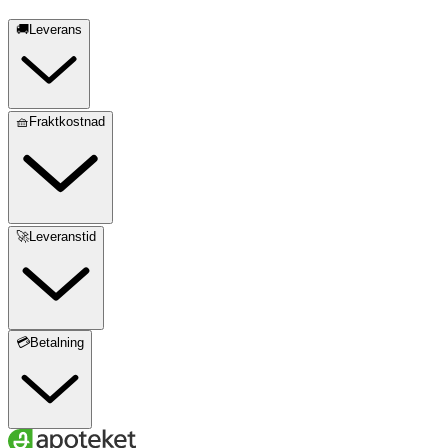
🚚Leverans
🧺Fraktkostnad
🚀Leveranstid
💳Betalning