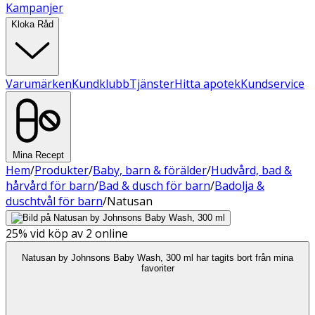
Kampanjer
Kloka Råd
Varumärken
Kundklubb
Tjänster
Hitta apotek
Kundservice
Mina Recept
Hem
/
Produkter
/
Baby, barn & förälder
/
Hudvård, bad &
hårvård för barn
/
Bad & dusch för barn
/
Badolja &
duschtvål för barn
/
Natusan
25%
vid köp av 2 online
Natusan by Johnsons Baby Wash, 300 ml har tagits bort från mina
favoriter