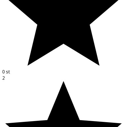
0
st
2