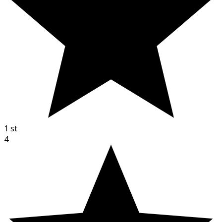
1
st
4