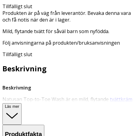
Tillfälligt slut
Produkten är på väg från leverantör. Bevaka denna vara
och få notis när den är i lager.
Mild, flytande tvätt för såväl barn som nyfödda.
Följ anvisningarna på produkten/bruksanvisningen
Tillfälligt slut
Beskrivning
Beskrivning
Natusan Top-to-Toe Wash är en mild, flytande
tvättkräm
för barn och bebisar. Rengör hud och hår enkelt, snabbt
Läs mer
och skonsamt. Flaskan har en smidig pump och passar
utmärkt för användning i både badkar och dusch.
Formulan är lika skonsam mot ögonen som rent vatten
(NO MORE TEARS® formula). Utformad för att minimera
Produktfakta