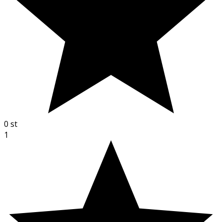
0
st
1