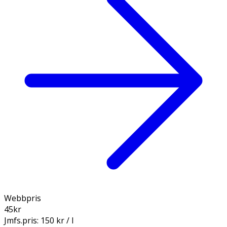
Webbpris
45
kr
Jmfs.pris:
150 kr / l