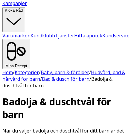
Kampanjer
Kloka Råd
Varumärken
Kundklubb
Tjänster
Hitta apotek
Kundservice
Mina Recept
Hem
/
Kategorier
/
Baby, barn & förälder
/
Hudvård, bad &
hårvård för barn
/
Bad & dusch för barn
/
Badolja &
duschtvål för barn
Badolja & duschtvål för
barn
När du väljer badolja och duschtvål för ditt barn är det