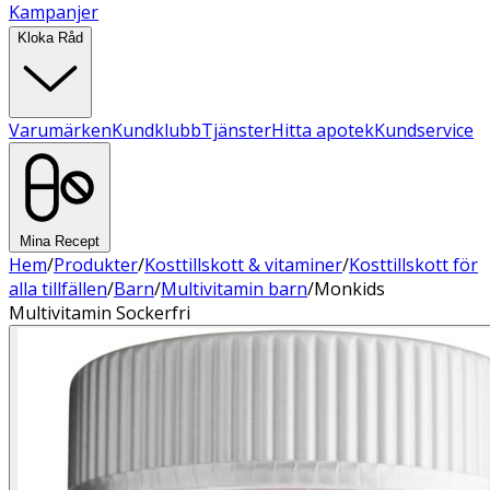
Kampanjer
Kloka Råd
Varumärken
Kundklubb
Tjänster
Hitta apotek
Kundservice
Mina Recept
Hem
/
Produkter
/
Kosttillskott & vitaminer
/
Kosttillskott för
alla tillfällen
/
Barn
/
Multivitamin barn
/
Monkids
Multivitamin Sockerfri