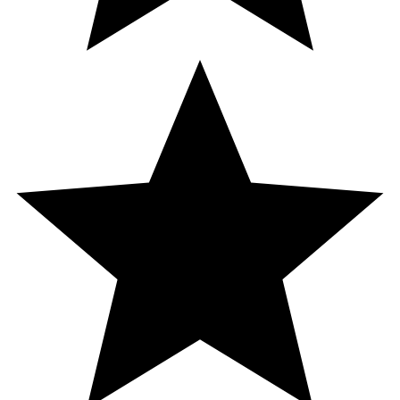
K1-vitamin
37,5 µg
50
* Dagligt referensintag. ** DRI ej fastställd.
Innehåll
Sötningsmedel (maltitolsirap), majsstärkelse, vatten,
vitaminblandning (niacin/vitamin B3 (nikotinamid),
vitamin E (DL-alfa-tokoferylacetat), pantotensyra
(kalcium-D-pantotenat), vitamin B6
(pyrodoxinhydroklorid), vitamin A (retinylacetat), folsyra
(pteroylmonoglutaminsyra), vitamin K1 (fytomenadion),
biotin (D-biotin), vitamin D3 (kolekalciferol), vitamin B12
(cyanokobalamin)), vitamin C (askorbinsyra),
surhetsreglerande medel( natriumcitrater), naturlig arom
(jordgubb), koncentrat av svart morot, vegetabilisk olja
(kokos, raps), ytbehandlingsmedel (karnaubavax).