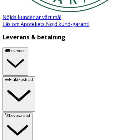
Nöjda kunder är vårt mål
Läs om Apotekets Nöjd kund-garanti
Leverans & betalning
🚚Leverans
🧺Fraktkostnad
🚀Leveranstid