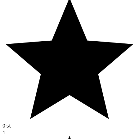
0
st
1