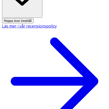
Näringsämnenas bidrag
· D-vitamin bidrar till barns normala tillväxt och
Hoppa över innehåll
utveckling av benstomme
Läs mer i vår recensionspolicy
· D-vitamin bidrar till immunsystemets normala
funktion
· Vitamin B6, B12 och folsyra bidrar till att minska
trötthet och utmattning
· Vitamin C bidrar till att skydda cellerna mot oxidativ
stress
Användning & Dosering
Rekommenderad daglig dos från 3 år:
· 1 gummy dagligen.
· Tas gärna i samband med måltid.