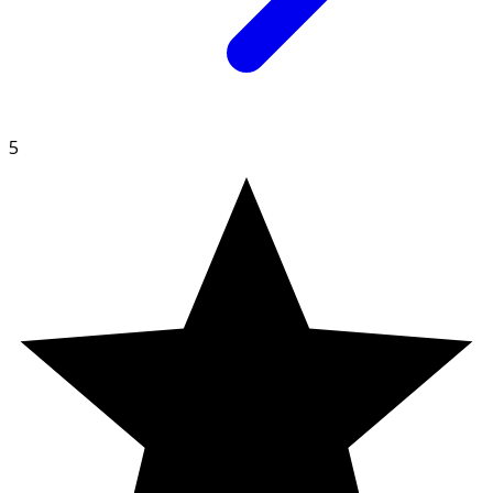
Observera:
· Rekommenderad daglig dos bör inte överskridas.
· Kosttillskott ersätter inte en varierad kost utan bör
kombineras med en mångsidig och balanserad livsstil.
5
Förvaring
Förvaras oåtkomligt för barn.
Produktens utformning
kan tilltala barn. Ha extra uppsikt då överdosering kan
innebära risker Glöm inte att skruva åt det barnsäkra
locket.
Innehållsdeklaration
1 gummy
%DRI*
A-vitamin
320 µg RE
40
Niacin
8 mg NE
50