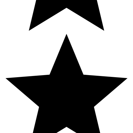
Pantotensyra
1,2 mg
20
B6-vitamin
0,7 mg
50
B12-vitamin
2,5 µg
100
Folsyra
100 µg
50
Biotin
25 µg
50
C-vitamin
40 mg
50
D-vitamin
10 µg
200
E-vitamin
6 mg a-TE
50