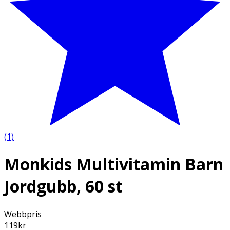
(
1
)
Monkids Multivitamin Barn
Jordgubb, 60 st
Webbpris
119
kr