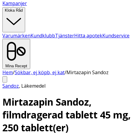
Kampanjer
Kloka Råd
Varumärken
Kundklubb
Tjänster
Hitta apotek
Kundservice
Mina Recept
Hem
/
Sökbar, ej köpb, ej kat
/
Mirtazapin Sandoz
Sandoz
,
Läkemedel
Mirtazapin Sandoz,
filmdragerad tablett 45 mg,
250 tablett(er)