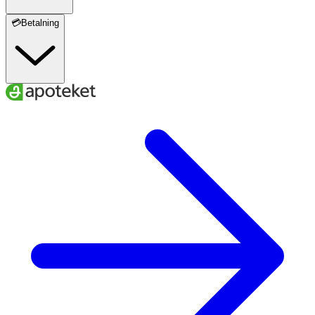
💳Betalning