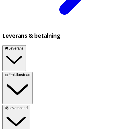
Leverans & betalning
🚚Leverans
🧺Fraktkostnad
🚀Leveranstid