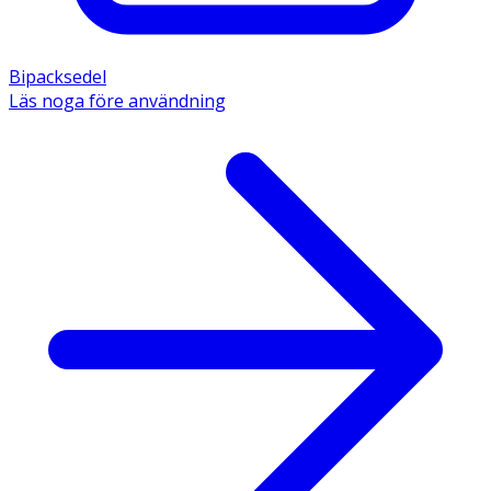
Bipacksedel
Läs noga före användning