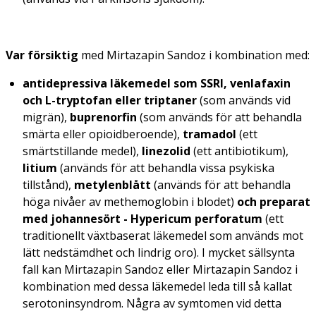
Var försiktig
med Mirtazapin Sandoz i kombination med:
antidepressiva läkemedel som SSRI, venlafaxin
och L-tryptofan eller triptaner
(som används vid
migrän),
buprenorfin
(som används för att behandla
smärta eller opioidberoende),
tramadol
(ett
smärtstillande medel),
linezolid
(ett antibiotikum),
litium
(används för att behandla vissa psykiska
tillstånd),
metylenblått
(används för att behandla
höga nivåer av methemoglobin i blodet)
och preparat
med johannesört -
Hypericum perforatum
(ett
traditionellt växtbaserat läkemedel som används mot
lätt nedstämdhet och lindrig oro). I mycket sällsynta
fall kan Mirtazapin Sandoz eller Mirtazapin Sandoz i
kombination med dessa läkemedel leda till så kallat
serotoninsyndrom. Några av symtomen vid detta