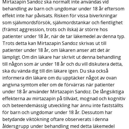
Mirtazapin Sandoz ska normalt inte användas vid
behandling av barn och ungdomar under 18 år eftersom
effekt inte har påvisats. Risken för vissa biverkningar
som självmordsförsök, självmordstankar och fientlighet
(främst aggression, trots och ilska) är större hos
patienter under 18 år, när de tar läkemedel av denna typ.
Trots detta kan Mirtazapin Sandoz skrivas ut till
patienter under 18 år, om läkaren anser att det är
lämpligt. Om din läkare har skrivit ut denna behandling
till någon som är under 18 år och du vill diskutera detta,
ska du vända dig till din läkare igen. Du ska också
informera din läkare om du upptäcker något av ovan
angivna symtom eller om de förvärras när patienter
under 18 år använder Mirtazapin Sandoz. De långsiktiga
effekterna av mirtazapin på tillväxt, mognad och kognitiv
och beteendemässig utveckling har ännu inte fastställts
för barn och ungdomar under 18 år. Dessutom har
betydande viktökning oftare observerats i denna
åldersgrupp under behandling med detta läkemedel