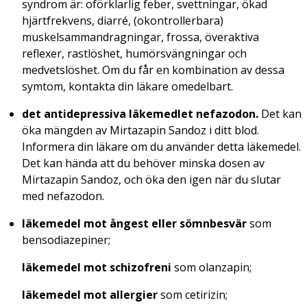
syndrom är: oförklarlig feber, svettningar, ökad
hjärtfrekvens, diarré, (okontrollerbara)
muskelsammandragningar, frossa, överaktiva
reflexer, rastlöshet, humörsvängningar och
medvetslöshet. Om du får en kombination av dessa
symtom, kontakta din läkare omedelbart.
det antidepressiva läkemedlet nefazodon.
Det kan
öka mängden av Mirtazapin Sandoz i ditt blod.
Informera din läkare om du använder detta läkemedel.
Det kan hända att du behöver minska dosen av
Mirtazapin Sandoz, och öka den igen när du slutar
med nefazodon.
läkemedel mot ångest eller sömnbesvär
som
bensodiazepiner;
läkemedel mot schizofreni
som olanzapin;
läkemedel mot allergier
som cetirizin;