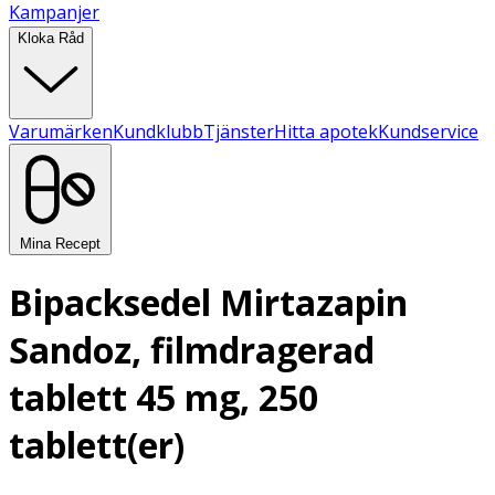
Kampanjer
Kloka Råd
Varumärken
Kundklubb
Tjänster
Hitta apotek
Kundservice
Mina Recept
Bipacksedel Mirtazapin
Sandoz, filmdragerad
tablett 45 mg, 250
tablett(er)