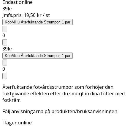
Endast online
39
kr
Jmfs.pris:
19,50 kr / st
Köp
Millu Återfuktande Strumpor, 1 par
0
39
kr
Köp
Millu Återfuktande Strumpor, 1 par
0
Återfuktande fotvårdsstrumpor som förhöjer den
fuktgivande effekten efter du smörjt in dina fötter med
fotkräm.
Följ anvisningarna på produkten/bruksanvisningen
I lager online