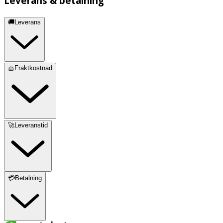
Leverans & betalning
🚚Leverans
🧺Fraktkostnad
🚀Leveranstid
💳Betalning