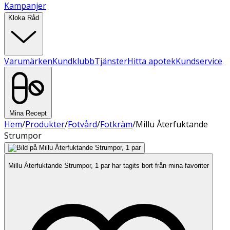
Kampanjer
Kloka Råd
Varumärken
Kundklubb
Tjänster
Hitta apotek
Kundservice
Mina Recept
Hem
/
Produkter
/
Fotvård
/
Fotkräm
/
Millu Återfuktande
Strumpor
Millu Återfuktande Strumpor, 1 par har tagits bort från mina favoriter