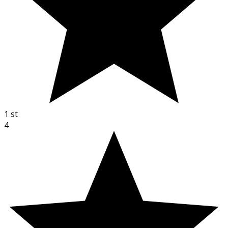
1
st
4