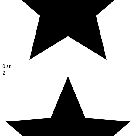
0
st
2