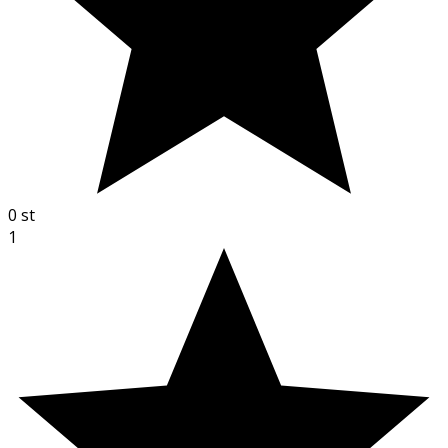
0
st
1