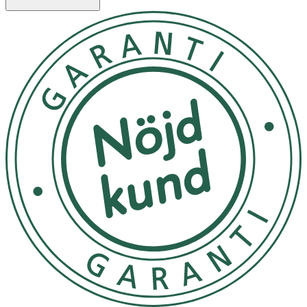
· Påverkar inte greppförmågan i handflatan
· Elastiskt och bekvämt material
· Storlek: Universal (12–18 cm)
Användning
· Öppna kardborrbandet på den elastiska remmen.
· Dra ärmen över handleden och placera tummen i
hålet.
· Stäng kardborrbandet runt handleden.
· Justera passformen utan att dra åt för hårt.
Förvaring
· Förvaras i rumstemperatur.
· Tvätta bandaget en gång i veckan enligt