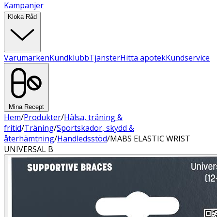
Kampanjer
Kloka Råd
Varumärken
Kundklubb
Tjänster
Hitta apotek
Kundservice
Mina Recept
Hem
/
Produkter
/
Hälsa, träning &
fritid
/
Träning
/
Sportskador, skydd &
återhämtning
/
Handledsstöd
/
MABS ELASTIC WRIST
UNIVERSAL B