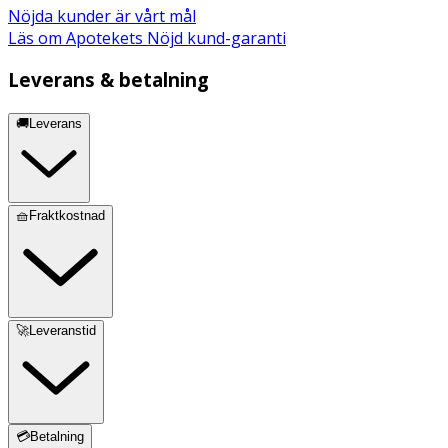
anvisningarna på produktens etikett.
Nöjda kunder är vårt mål
Läs om Apotekets Nöjd kund-garanti
· Stäng alla band före tvätt och använd gärna en
tvättpåse.
Leverans & betalning
Innehåll
🚚Leverans
60% polyamid, 40% polyuretan.
Viktigt att veta
Det här är en CE-märkt medicinteknisk produkt.
🧺Fraktkostnad
🚀Leveranstid
💳Betalning