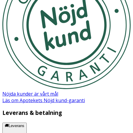
HYDROXYETHYLCELLULOSE, PROPANEDIOL,
HELIANTHUS ANNUUS (SUNFLOWER) SEED OIL,
HYDROLYZED HYALURONIC ACID,
ETHYLHEXYLGLYCERIN, BENZOTRIAZOLYL DODECYL P-
CRESOL, PARFUM (FRAGRANCE), (CI 47000) YELLOW 11,
(CI 61565) GREEN 6.
Nöjda kunder är vårt mål
Läs om Apotekets Nöjd kund-garanti
Leverans & betalning
🚚Leverans