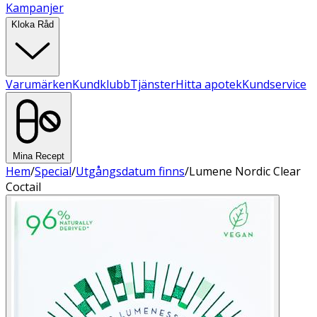
Kampanjer
Kloka Råd
Varumärken
Kundklubb
Tjänster
Hitta apotek
Kundservice
Mina Recept
Hem
/
Special
/
Utgångsdatum finns
/
Lumene Nordic Clear
Coctail