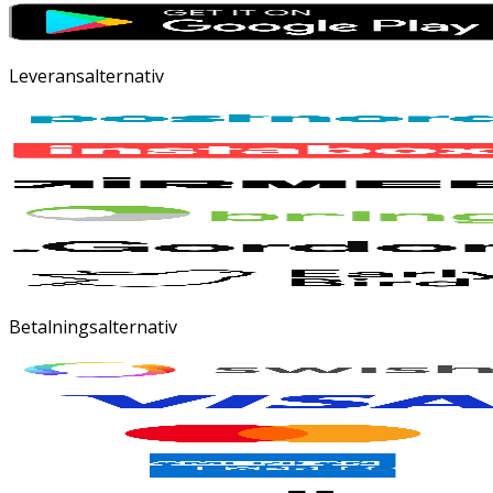
Leveransalternativ
Betalningsalternativ