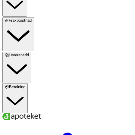
🧺Fraktkostnad
🚀Leveranstid
💳Betalning