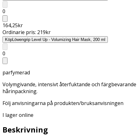
0
164,25
kr
Ordinarie pris:
219
kr
Köp
Löwengrip Level Up - Volumizing Hair Mask, 200 ml
0
parfymerad
Volymgivande, intensivt återfuktande och färgbevarande
hårinpackning.
Följ anvisningarna på produkten/bruksanvisningen
I lager online
Beskrivning