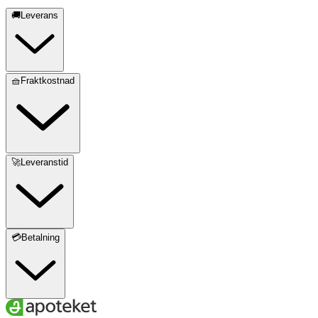
🚚Leverans
🧺Fraktkostnad
🚀Leveranstid
💳Betalning