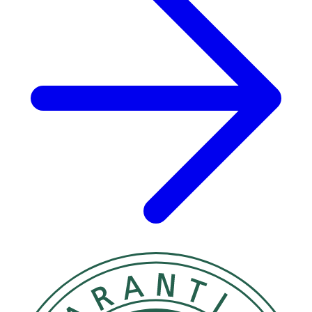
Ethyltrimonium Chloride Methacrylate/Hydrolyzed Wheat
Protein Copolymer, Ricinus Communis (Castor) Seed Oil,
Phyllostachys Nigra Leaf Extract, Quaternium-95,
Behentrimonium Chloride, Propanediol, Butylene Glycol,
Ethylhexylglycerin, Citric Acid, Lactic Acid, Potassium
Sorbate, Disodium EDTA, Pentaerythrityl Tetra-Di-T-
Butyl Hydroxyhydrocinnamate, Limonene, Linalool,
Phenoxyethanol, Parfum/Fragrance.