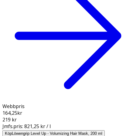
Webbpris
164,25
kr
219 kr
Jmfs.pris:
821,25 kr / l
Köp
Löwengrip Level Up - Volumizing Hair Mask, 200 ml