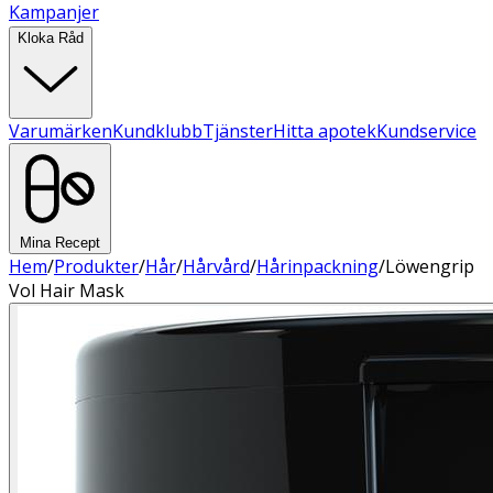
Kampanjer
Kloka Råd
Varumärken
Kundklubb
Tjänster
Hitta apotek
Kundservice
Mina Recept
Hem
/
Produkter
/
Hår
/
Hårvård
/
Hårinpackning
/
Löwengrip
Vol Hair Mask