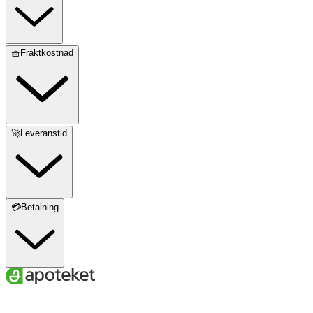
🧺Fraktkostnad
🚀Leveranstid
💳Betalning