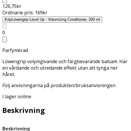
126,75
kr
Ordinarie pris:
169
kr
Köp
Löwengrip Level Up - Volumizing Conditioner, 200 ml
0
Parfymerad
Löwengrip volymgivande och färgbevarande balsam. Har
en vårdande och utredande effekt utan att tynga ner
håret.
Följ anvisningarna på produkten/bruksanvisningen
I lager online
Beskrivning
Beskrivning