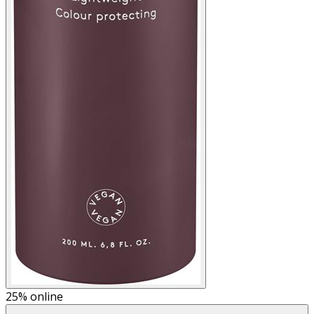
25%
online