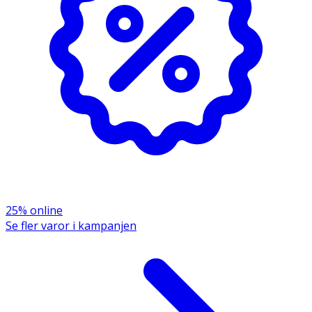
Aqua/Water, Cetearyl Alcohol, Behentrimonium Chloride,
Cetyl Alcohol, Panthenol, Helianthus Annuus (Sunflower)
Seed Extract, Ethyltrimonium Chloride
Methacrylate/Hydrolyzed Wheat Protein Copolymer,
Ricinus Communis (Castor) Seed Oil, Glycerin, Guar
Hydroxypropyltrimonium Chloride, Pentaerythrityl Tetra-
Di-T-Butyl Hydroxyhydrocinnamate, Caprylyl Glycol,
Quaternium-95, Butylene Glycol, Propanediol, Propylene
Glycol, Citric Acid, Lactic Acid, Potassium Sorbate,
Disodium EDTA, Limonene, Phenoxyethanol,
Parfum/Fragrance
Märkning: VEGAN
25% online
Se fler varor i kampanjen