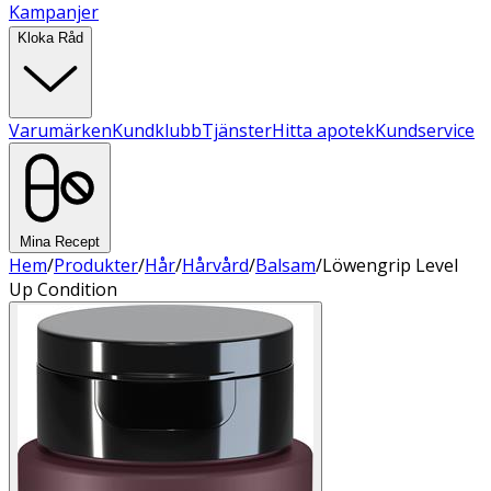
Kampanjer
Kloka Råd
Varumärken
Kundklubb
Tjänster
Hitta apotek
Kundservice
Mina Recept
Hem
/
Produkter
/
Hår
/
Hårvård
/
Balsam
/
Löwengrip Level
Up Condition