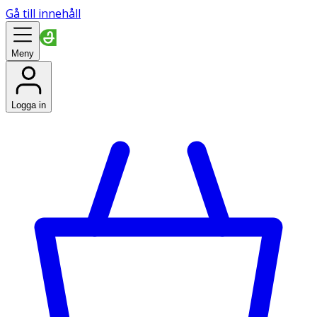
Gå till innehåll
Meny
Logga in