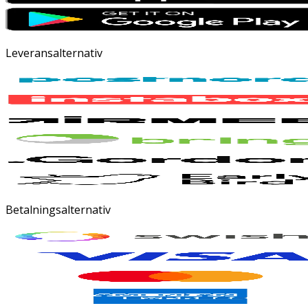
Leveransalternativ
Betalningsalternativ