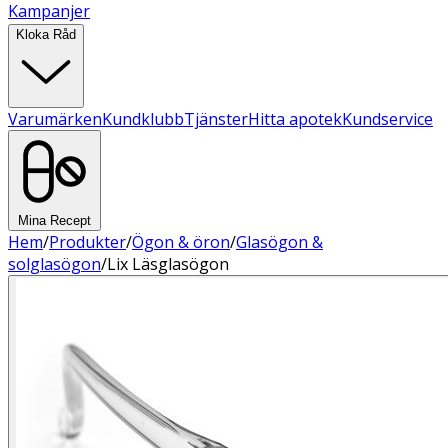
Kampanjer
Kloka Råd
Varumärken
Kundklubb
Tjänster
Hitta apotek
Kundservice
Mina Recept
Hem
/
Produkter
/
Ögon & öron
/
Glasögon &
solglasögon
/
Lix Läsglasögon