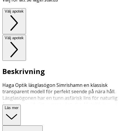
Välj apotek
Välj apotek
Beskrivning
Haga Optik läsglasögon Simrishamn en klassisk
transparent modell för perfekt seende på nära håll.
Läsglasögonen har en tunn asfärisk lins för naturlig
återgivning vid rätt anpassad styrka. Metalldelarna är
Läs mer
antinickel-behandlade.
Läsglasögonen hjälper för perfekt seende på nära håll