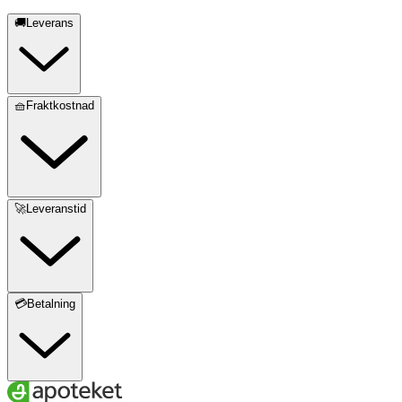
🚚Leverans
🧺Fraktkostnad
🚀Leveranstid
💳Betalning