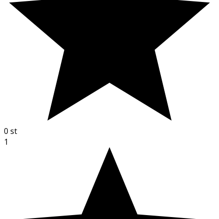
0
st
1