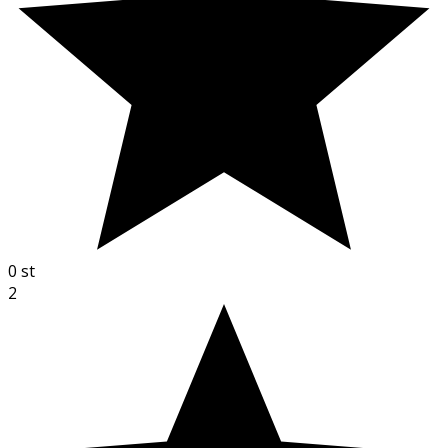
0
st
2