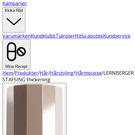
Kampanjer
Kloka Råd
Varumärken
Kundklubb
Tjänster
Hitta apotek
Kundservice
Mina Recept
Hem
/
Produkter
/
Hår
/
Hårstyling
/
Hårmousse
/
LERNBERGER
STAFSING thickening