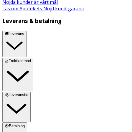
Nöjda kunder är vårt mål
Läs om Apotekets Nöjd kund-garanti
Leverans & betalning
🚚Leverans
🧺Fraktkostnad
🚀Leveranstid
💳Betalning