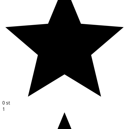
0
st
1