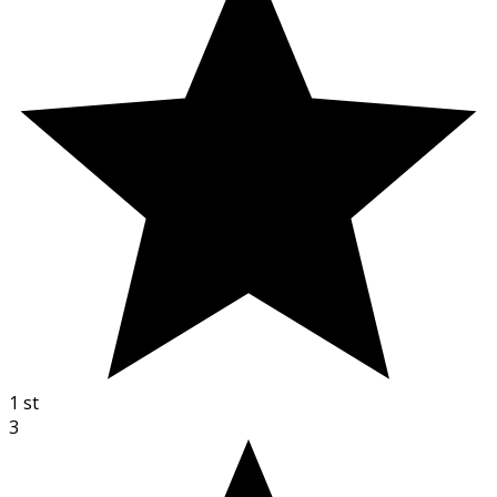
1
st
3