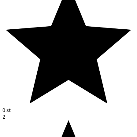
0
st
2