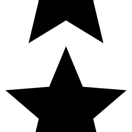
COPOLYMER, DIETHYLAMINOHYDROXYBENZOYL HEXYL
BENZOATE, C12-15ALKYL BENZOATE, TOCOPHEROL,
METHOXYPROPYLAMINO CYCLOHEXENYLIDENE
ETHOXYETHYLCYANOACETATE, PERLITE,
DROMETRIZOLE TRISILOXANE, ACRYLATES/C10-30
ALKYL ACRYLATE CROSSPOLYMER, CITRIC ACID,
DISODIUMPHOSPHATE, HYDROXYETHYLCELLULOSE,
PENTYLENE GLYCOL, POLYSORBATE-60, SODIUM
PHOSPHATE, TEREPHTHALYLIDENE, DICAMPHOR
SULFONIC ACID, TRIETHANOLAMINE, TRISODIUM
ETHYLENEDIAMINE DISUCCINATE.