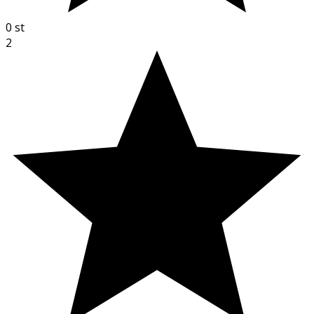
0
st
2