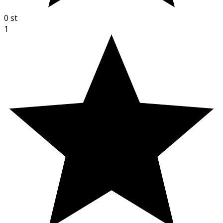
0
st
1