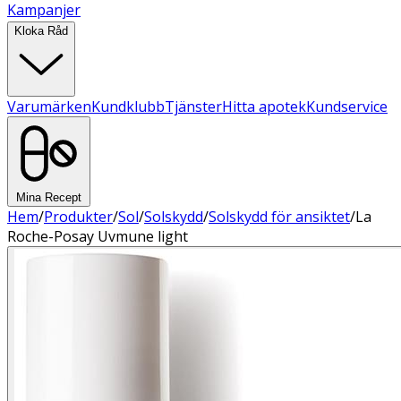
Kampanjer
Kloka Råd
Varumärken
Kundklubb
Tjänster
Hitta apotek
Kundservice
Mina Recept
Hem
/
Produkter
/
Sol
/
Solskydd
/
Solskydd för ansiktet
/
La
Roche-Posay Uvmune light