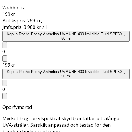
Webbpris
199
kr
Butikspris:
269 kr
,
Jmfs.pris:
3 980 kr / l
Köp
La Roche-Posay Anthelios UVMUNE 400 Invisible Fluid SPF50+,
50 ml
0
199
kr
Köp
La Roche-Posay Anthelios UVMUNE 400 Invisible Fluid SPF50+,
50 ml
0
Oparfymerad
Mycket högt bredspektrat skydd,omfattar ultralånga
UVA-strålar. Särskilt anpassad och testad för den
känsliga huden runt ögon.