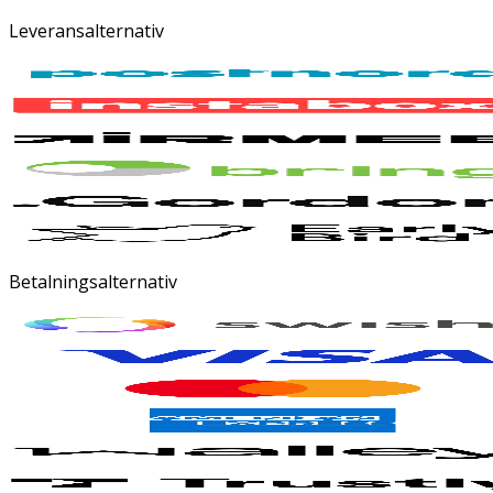
Leveransalternativ
Betalningsalternativ