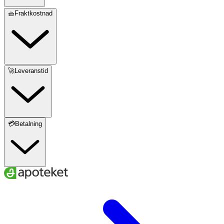
🧺Fraktkostnad
🚀Leveranstid
💳Betalning