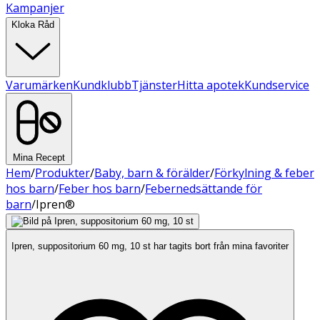
Kampanjer
Kloka Råd
Varumärken
Kundklubb
Tjänster
Hitta apotek
Kundservice
Mina Recept
Hem
/
Produkter
/
Baby, barn & förälder
/
Förkylning & feber
hos barn
/
Feber hos barn
/
Febernedsättande för
barn
/
Ipren®
Ipren, suppositorium 60 mg, 10 st har tagits bort från mina favoriter