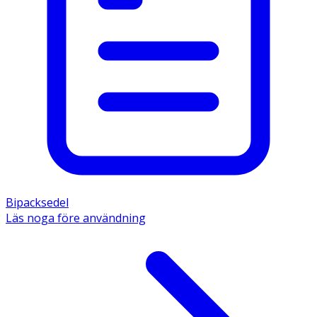
- Kontakta läkare innan Ipren används om: 
- Barnet är svårt medtaget eller har magsmärtor, 
nackstelhet eller ryggvärk. 
- Barnet har svåra besvär från öron, svalg eller luftrör. 
- Kontakta läkare om barn och ungdomar behöver 
använda detta läkemedel i mer än 3 dagar, eller om 
symtomen försämras. 
Innehåll 
Den aktiva substansen är ibuprofen. 1 suppositorium 
innehåller 60 mg ibuprofen. Övriga innehållsämnen är 
hårdfett. 
Bipacksedel
Läs noga före användning