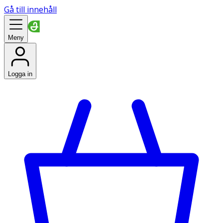
Gå till innehåll
Meny
Logga in