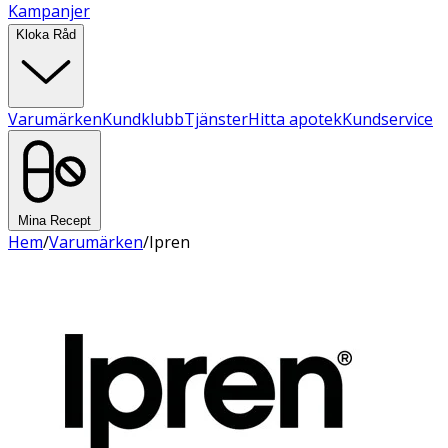
Kampanjer
Kloka Råd
Varumärken
Kundklubb
Tjänster
Hitta apotek
Kundservice
Mina Recept
Hem
/
Varumärken
/
Ipren