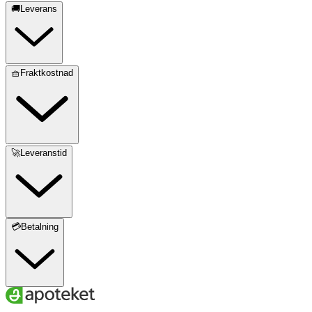
🚚Leverans
🧺Fraktkostnad
🚀Leveranstid
💳Betalning