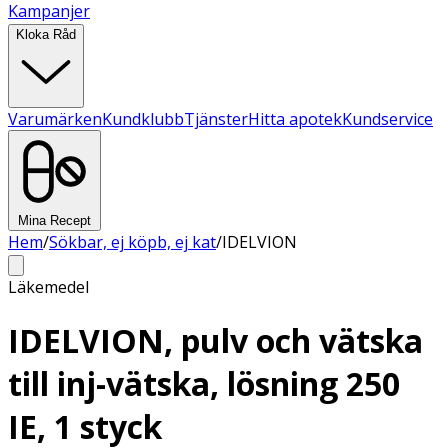
Kampanjer
Kloka Råd
Varumärken
Kundklubb
Tjänster
Hitta apotek
Kundservice
Mina Recept
Hem
/
Sökbar, ej köpb, ej kat
/
IDELVION
Läkemedel
IDELVION, pulv och vätska
till inj-vätska, lösning 250
IE, 1 styck