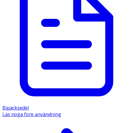
Bipacksedel
Läs noga före användning