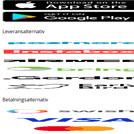
Leveransalternativ
Betalningsalternativ