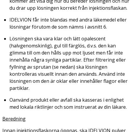
kommer att visa dig hur du bereder lösningen och hur
du drar upp lösningen korrekt från injektionsflaskan.
IDELVION får inte blandas med andra läkemedel eller
lösningar förutom de som nämns i avsnitt 6.
Lösningen ska vara klar och lätt opalescent
(halvgenomskinlig), gul till färglös, d.v.s. den kan
glimma till om den hålls upp mot ljuset men får inte
innehålla några synliga partiklar. Efter filtrering eller
fyllning av sprutan (se nedan) ska lösningen
kontrolleras visuellt innan den används. Använd inte
lösningen om den är oklar eller innehåller flagor eller
partiklar.
Oanvänd produkt eller avfall ska kasseras i enlighet
med lokala riktlinjer och som instruerat av din läkare.
Beredning
Innan injektionsflaskorna öppnas, ska IDELVION pulver