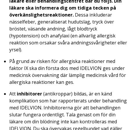
läkare
eller behandlingscentret
där du följs
. Din
läkare ska informera dig om tidiga tecken på
överkänslighetsreaktioner.
Dessa inkluderar
nässelfeber, generaliserat hudutslag, tryck över
bröstet, väsande andning, lågt blodtryck
(hypotension) och anafylaxi (en allvarlig allergisk
reaktion som orsakar svåra andningssvårigheter eller
yrsel).
På grund av risken för allergiska reaktioner med
faktor IX ska din första dos med IDELVION ges under
medicinsk övervakning där lämplig medicinsk vård för
allergiska reaktioner kan ges.
Att
inhibitorer
(antikroppar) bildas, är en känd
komplikation som har rapporterats under behandling
med IDELVION. Inhibitorerna gör att behandlingen
slutar fungera ordentligt. Tala genast om för din
läkare om din blödning inte kan kontrolleras med
IDELVION. Du ska övervakas regelbundet vad gäller