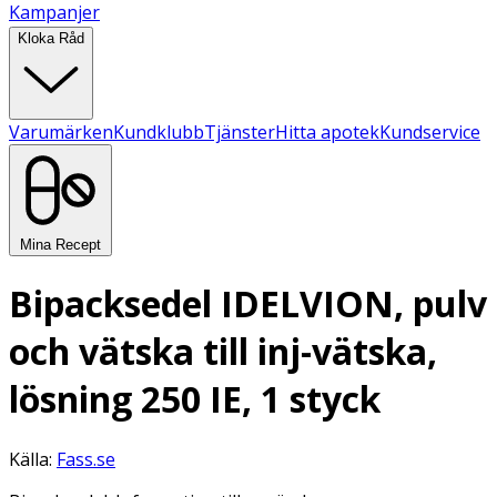
Kampanjer
Kloka Råd
Varumärken
Kundklubb
Tjänster
Hitta apotek
Kundservice
Mina Recept
Bipacksedel IDELVION, pulv
och vätska till inj-vätska,
lösning 250 IE, 1 styck
Källa:
Fass.se