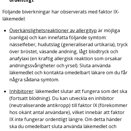
Följande biverkningar har observerats med faktor IX-
läkemedel:
Överkänslighetsreaktioner av allergityp
är möjliga
(vanliga) och kan innefatta följande symtom:
nässelfeber, hudutslag (generaliserad urtikaria), tryck
över bröstet, väsande andning, lågt blodtryck och
anafylaxi (en kraftig allergisk reaktion som orsakar
andningssvårigheter och yrsel). Sluta använda
läkemedlet och kontakta omedelbart läkare om du får
några sådana symtom.
Inhibitorer
:
läkemedlet slutar att fungera som det ska
(fortsatt blödning). Du kan utveckla en inhibitor
(neutraliserande antikropp) till faktor IX (förekommer
hos okänt antal användare), vilket innebär att faktor
IX inte fungerar ordentligt längre. Om detta händer
ska du omedelbart sluta använda läkemedlet och