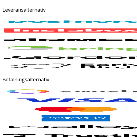
Leveransalternativ
Betalningsalternativ