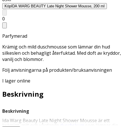
Köp
IDA WARG BEAUTY Late Night Shower Mousse, 200 ml
0
Parfymerad
Krämig och mild duschmousse som lämnar din hud
silkeslen och behagligt återfuktad. Med doft av kryddor,
vanilj och blommor.
Följ anvisningarna på produkten/bruksanvisningen
I lager online
Beskrivning
Beskrivning
Ida Warg Beauty Late Night Shower Mousse är ett
krämigt, milt och vårdande
duschskum
som lämnar din