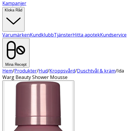
Kampanjer
Kloka Råd
Varumärken
Kundklubb
Tjänster
Hitta apotek
Kundservice
Mina Recept
Hem
/
Produkter
/
Hud
/
Kroppsvård
/
Duschtvål & kräm
/
Ida
Warg Beauty Shower Mousse