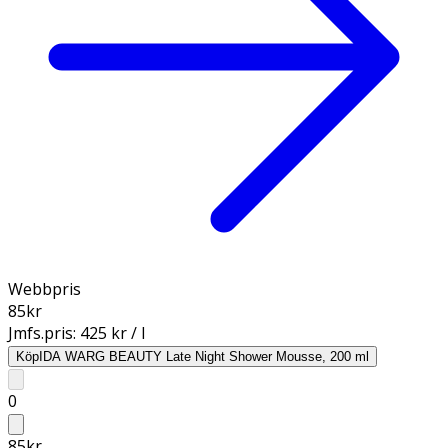
Webbpris
85
kr
Jmfs.pris:
425 kr / l
Köp
IDA WARG BEAUTY Late Night Shower Mousse, 200 ml
0
85
kr