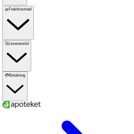
🧺Fraktkostnad
🚀Leveranstid
💳Betalning