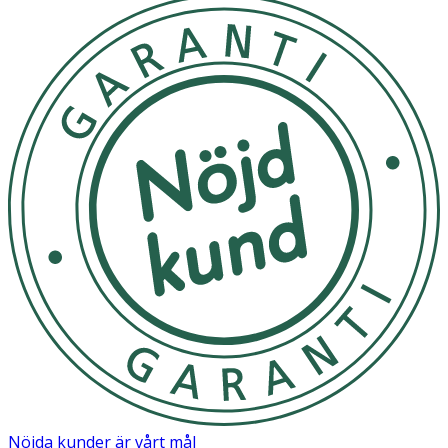
Nöjda kunder är vårt mål