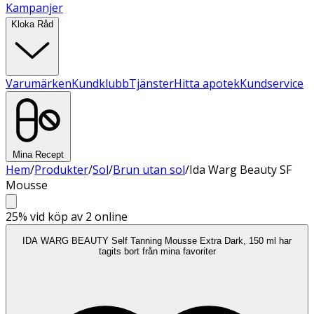
Kampanjer
Kloka Råd
Varumärken
Kundklubb
Tjänster
Hitta apotek
Kundservice
Mina Recept
Hem
/
Produkter
/
Sol
/
Brun utan sol
/
Ida Warg Beauty SF
Mousse
25%
vid köp av 2 online
IDA WARG BEAUTY Self Tanning Mousse Extra Dark, 150 ml har
tagits bort från mina favoriter