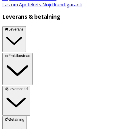
Läs om Apotekets Nöjd kund-garanti
Leverans & betalning
🚚Leverans
🧺Fraktkostnad
🚀Leveranstid
💳Betalning